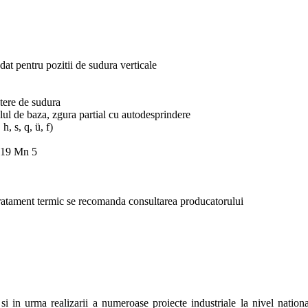
dat pentru pozitii de sudura verticale
utere de sudura
ul de baza, zgura partial cu autodesprindere
, s, q, ü, f)
, 19 Mn 5
u tratament termic se recomanda consultarea producatorului
i in urma realizarii a numeroase proiecte industriale la nivel national