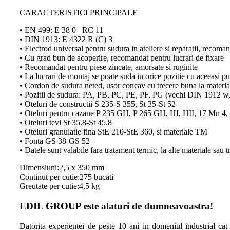
CARACTERISTICI PRINCIPALE
• EN 499: E 38 0 RC 11
• DIN 1913: E 4322 R (C) 3
• Electrod universal pentru sudura in ateliere si reparatii, recoman
• Cu grad bun de acoperire, recomandat pentru lucrari de fixare
• Recomandat pentru piese zincate, amorsate si ruginite
• La lucrari de montaj se poate suda in orice pozitie cu aceeasi p
• Cordon de sudura neted, usor concav cu trecere buna la material
• Pozitii de sudura: PA, PB, PC, PE, PF, PG (vechi DIN 1912 w, h
• Oteluri de constructii S 235-S 355, St 35-St 52
• Oteluri pentru cazane P 235 GH, P 265 GH, HI, HII, 17 Mn 4
• Oteluri tevi St 35.8-St 45.8
• Oteluri granulatie fina StE 210-StE 360, si materiale TM
• Fonta GS 38-GS 52
• Datele sunt valabile fara tratament termic, la alte materiale sa
Dimensiuni:2,5 x 350 mm
Continut per cutie:275 bucati
Greutate per cutie:4,5 kg
EDIL GROUP este alaturi de dumneavoastra!
Datorita experientei de peste 10 ani in domeniul industrial cat s