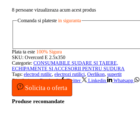
8 persoane vizualizeaza acum acest produs
Comanda si plateste
in siguranta
Plata ta este
100% Sigura
SKU:
Overcord E 2.5x350
Categorie:
CONSUMABILE SUDARE SI TAIERE,
ECHIPAMENTE SI ACCESORII PENTRU SUDURA
Tags:
electrod rutilic
,
electrozi rutilici
,
Oerlikon
,
supertit
Distribuie pe:
Facebook
Twitter
Linkedin
Whatsapp
Solicita o oferta
Produse recomandate