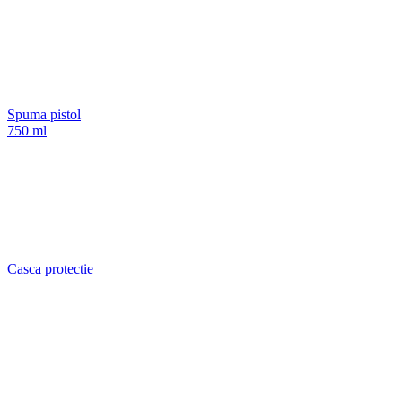
Spuma pistol
750 ml
Casca protectie