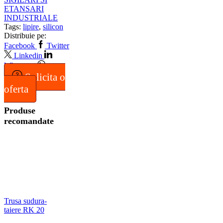
ETANSARI
INDUSTRIALE
Tags:
lipire
,
silicon
Distribuie pe:
Facebook
Twitter
Linkedin
Whatsapp
Solicita o
oferta
Produse
recomandate
Trusa sudura-
taiere RK 20