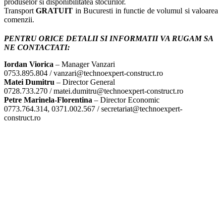
produselor si disponibilitatea stocurilor.
Transport
GRATUIT
in Bucuresti in functie de volumul si valoarea
comenzii.
PENTRU ORICE DETALII SI INFORMATII VA RUGAM SA
NE CONTACTATI:
Iordan Viorica
– Manager Vanzari
0753.895.804 / vanzari@technoexpert-construct.ro
Matei Dumitru
– Director General
0728.733.270 / matei.dumitru@technoexpert-construct.ro
Petre Marinela-Florentina
– Director Economic
0773.764.314, 0371.002.567 / secretariat@technoexpert-
construct.ro