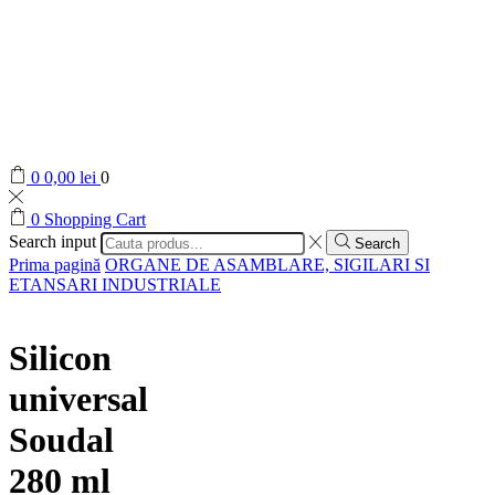
0
0,00
lei
0
0
Shopping Cart
Search input
Search
Prima pagină
ORGANE DE ASAMBLARE, SIGILARI SI
ETANSARI INDUSTRIALE
Silicon
universal
Soudal
280 ml