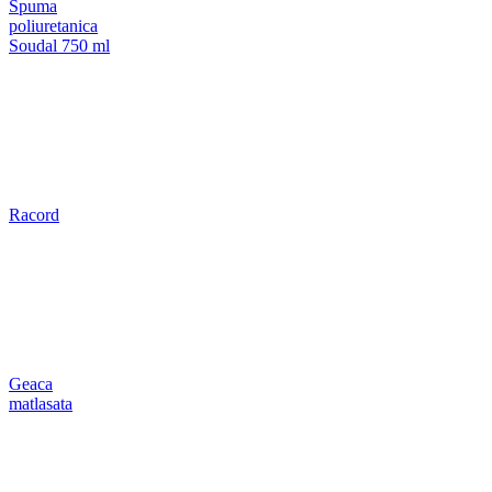
Spuma
poliuretanica
Soudal 750 ml
Racord
Geaca
matlasata