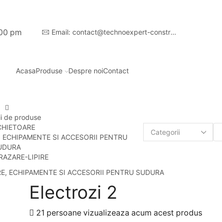
:00 pm
Email: contact@technoexpert-construct.ro
Te
Acasa
Produse
Despre noi
Contact
ii de produse
CHIETOARE
Search
, ECHIPAMENTE SI ACCESORII PENTRU
input
UDURA
RAZARE-LIPIRE
RE, ECHIPAMENTE SI ACCESORII PENTRU SUDURA
Electrozi 2
21 persoane vizualizeaza acum acest produs