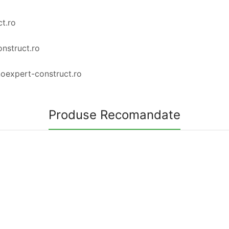
t.ro
nstruct.ro
noexpert-construct.ro
Produse Recomandate