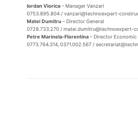
Iordan Viorica
– Manager Vanzari
0753.895.804 / vanzari@technoexpert-construc
Matei Dumitru
– Director General
0728.733.270 / matei.dumitru@technoexpert-co
Petre Marinela-Florentina
– Director Economic
0773.764.314, 0371.002.567 / secretariat@tech